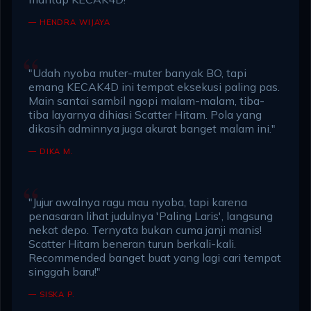
— HENDRA WIJAYA
"Udah nyoba muter-muter banyak BO, tapi
emang KECAK4D ini tempat eksekusi paling pas.
Main santai sambil ngopi malam-malam, tiba-
tiba layarnya dihiasi Scatter Hitam. Pola yang
dikasih adminnya juga akurat banget malam ini."
— DIKA M.
"Jujur awalnya ragu mau nyoba, tapi karena
penasaran lihat judulnya 'Paling Laris', langsung
nekat depo. Ternyata bukan cuma janji manis!
Scatter Hitam beneran turun berkali-kali.
Recommended banget buat yang lagi cari tempat
singgah baru!"
— SISKA P.