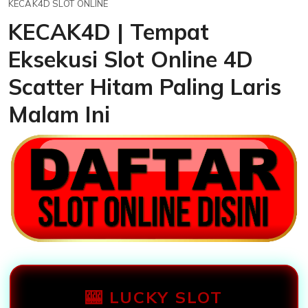
KECAK4D SLOT ONLINE
KECAK4D | Tempat
Eksekusi Slot Online 4D
Scatter Hitam Paling Laris
Malam Ini
🎰 LUCKY SLOT