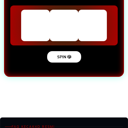
SPIN 🎲
Loading...
FAQ KECAK4D RESMI